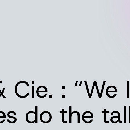
agence
 projets
 expertises
 talents
 Cie. : “We 
s podcasts
diarama
s do the tal