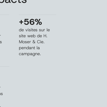
+56%
de visites sur le
r
site web de H.
s
Moser & Cie.
e
pendant la
campagne.
r
us
.