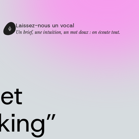
Laissez-nous un vocal
Un brief, une intuition, un mot doux : on écoute tout.
let
king”
FR
|
EN