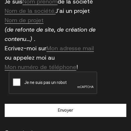
Nom
Je suis
de la société
Nom
Nom
J’ai un projet
de
Nom
la
de
(de refonte de site, de création de
société.
projet
contenu...) .
E-
Ecrivez-moi sur
mail
ou appelez moi au
Téléphone
!
CAPTCHA